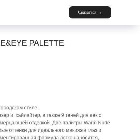
Связаться →
CE&EYE PALETTE
городском стиле,
р и хайлайтер, а также 9 теней для век с
 мерцающей отделкой. Две палитры Warm Nude
ые оттенки для идеального макияжа глаз и
гментированная формула легко наносится,